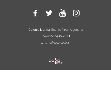
Facebook
Twitter
YouTube
Instagram
Colonia Marina
, Buenos Aires, Argentina
+54
(02255) 45-2823
turismo@gesell.gob.ar